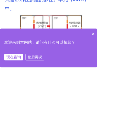
中。
×
欢迎来到本网站，请问有什么可以帮您？
现在咨询
稍后再说
高层多住户单元（MDU）的光纤接
入解决方案
由于高层多住户单元（MDU）中的住户
很多，在敷设光纤到驻地（FTTP）网络
时需要使用到多种光缆、光纤配线架、光
缆终端箱等相关光纤硬件设备。为了更好