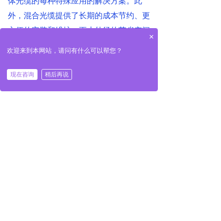
体光缆的每种特殊应用的解决方案。此
外，混合光缆提供了长期的成本节约、更
方便的安装和维护、更小外径的节省空间
×
结构和灵活性。
欢迎来到本网站，请问有什么可以帮您？
相关新闻
现在咨询
稍后再说
铠装光缆光缆VS非铠装光缆，区别在哪里？
随着光通信网络的快速发展，越来越多的光缆
被用于不同的环境。如果在恶劣的环境下，保
证...
查看更多