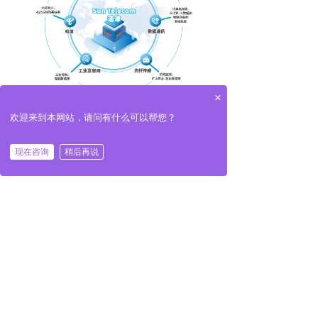
×
欢迎来到本网站，请问有什么可以帮您？
“Sun Telecom浦津”光纤整体解决方案的应用
领域
现在咨询
稍后再说
相关新闻
“Sun Telecom浦津”受邀参加中国-马达加
斯加国际合作交流会