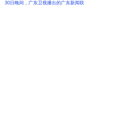
30日晚间，广东卫视播出的广东新闻联
播，正式报道了
“Sun Telecom浦津”
的
采访内容。
“Sun Telecom 浦津
”
是一家
“光纤整体解
决方案”
提供商，客户遍布130多个国家
和地区。公司以
“最大程度满足客户需
求”
为服务宗旨，为全球客户提供
“系统
性、定制化、端到端、一站式”
的光纤整
体解决方案和产品，涉及领域包括
电信
（光纤到户、4G/5G移动基站等）、有线