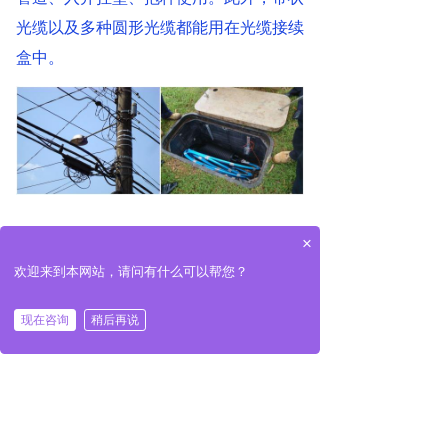
光缆以及多种圆形光缆都能用在光缆接续
盒中。
×
需要注意的是，各种光缆接续盒可以容纳
欢迎来到本网站，请问有什么可以帮您？
的光缆数量是有限的，我们在使用时应严
现在咨询
稍后再说
格遵守其规格。
光缆接续盒可广泛用于通信、网络系统、
CATV有线电视、光缆网络系统中的光缆