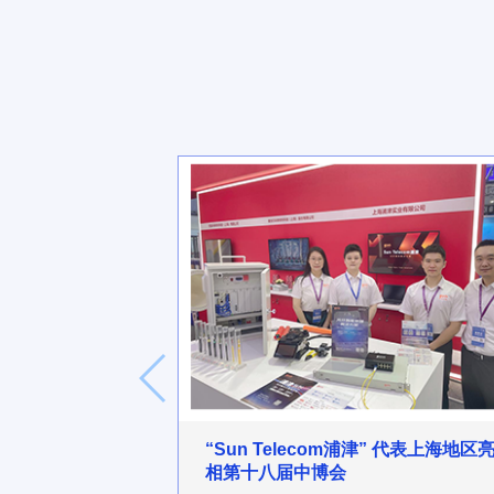
“Sun Telecom浦津” 代表上海地区
相第十八届中博会