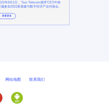
则》团体标准
022年8月1日，“Sun Telecom浦津”CEO牛牧
“Sun Telec
受邀参加2022新基建与数字经济产业对接会。
则》团体标准起草
查看更多
查看更多
网站地图
联系我们