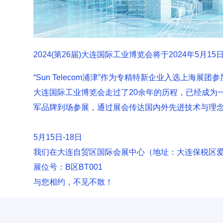
2024(第26届)大连国际工业博览会将于2024年5月1
“Sun Telecom浦津”作为专精特新企业入选上海
大连国际工业博览会走过了20余年的历程，已经成为
军品牌到场参展，通过展会传达国内外先进技术与理
5月15日-18日
我们在大连自贸区国际会展中心（地址：大连保税区爱
展位号：B区BT001
与您相约，不见不散！