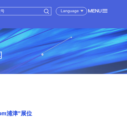
Language
闻
com浦津”展位