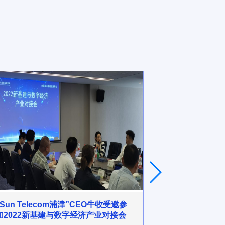
“Sun Telecom浦津”CEO牛牧受邀参
“Sun Tele
加2022新基建与数字经济产业对接会
一，参与《中