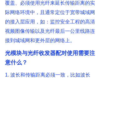
覆盖、必须使用光纤来延长传输距离的实
际网络环境中，且通常定位于宽带城域网
的接入层应用，如：监控安全工程的高清
视频图像传输以及光纤最后一公里线路连
接到城域网和更外层的网络上。
光模块与光纤收发器配对使用需要注
意什么？
1. 波长和传输距离必须一致，比如波长
同时为1310nm或者850nm，传输距离都
是10km。
2. 光纤跳线或者尾纤必须是相同接口才
能够连接，一般光纤收发器采用的SC
口，光模块采用的是LC口。
3. 光纤收发器与光模块的速率必须一