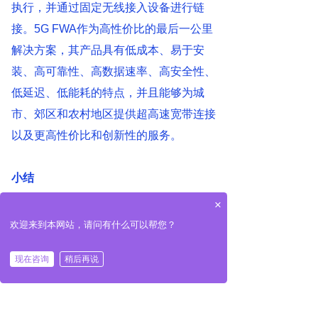
执行，并通过固定无线接入设备进行链
接。5G FWA作为高性价比的最后一公里
解决方案，其产品具有低成本、易于安
装、高可靠性、高数据速率、高安全性、
低延迟、低能耗的特点，并且能够为城
市、郊区和农村地区提供超高速宽带连接
以及更高性价比和创新性的服务。
小结
×
地质数据可视化、井下监测监控系统和通
欢迎来到本网站，请问有什么可以帮您？
讯联络系统为矿山安全提供了有力的支
现在咨询
稍后再说
持，同时，为智慧矿山的建立提供了基础
力量。5G和光纤技术助力智慧矿山的实
现的同时，也加速企业数字化转型，降低